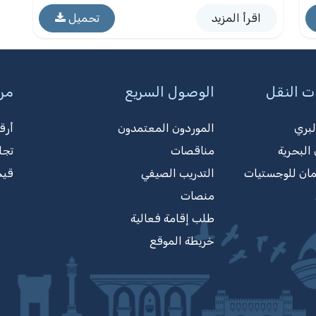
اقرأ المزيد
تحميل
ت النقل
الوصول السريع
مرك
لبري
الموردون المعتمدون
أرق
البحرية
مناقصات
تجا
مان للوجستيات
التدريب الصيفي
قيم
منصات
طلب إقامة فعالية
خريطة الموقع