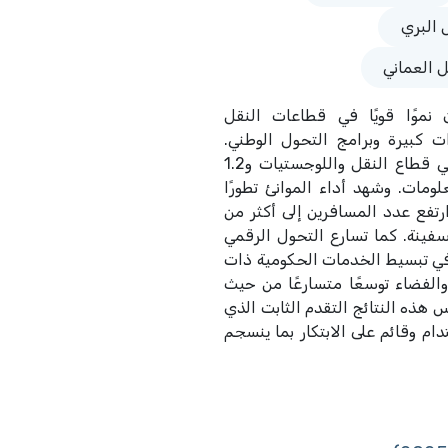
 البري
 العماني
لطنة عُمان نموًا قويًا في قطاعات النقل
ت كبيرة وبرامج التحول الوطني.
حيث بلغ حجم الاستثمار 3.4 مليار ريال عُماني في قطاع النقل واللوجستيات و1.2
لومات. وشهد أداء الموانئ تطورًا
البضائع 143 مليون طن، وارتفع عدد المسافرين إلى أكثر من
ر، كما تجاوز عدد السفن 13 ألف سفينة. كما تسارع التحول الرقمي
ى 94% في الأداء العام، مع تحقيق 100% في تبسيط الخدمات الحكومية ذات
الفضاء توسعًا متسارعًا من حيث
هذه النتائج التقدم الثابت الذي
ام وقائم على الابتكار بما ينسجم