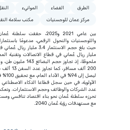
الطرق
الفضاء
الموانيء
النقل
مركز عمان للوجستيات
مكتب سلامة النقل
بين عامي 2021 و2025، حققت س
واللوجستيات والتحول الرقمي، مدعومًا باستثمارا
مليار ريال عُماني في قطاع الاتصالات وتقنية المع
ملحوظًا، إذ تجاوز حجم 
200 ألف مساف
ليصل إل
الأولوية، في حين سجل قطاعا الذكاء الاصطناعي و
عدد الشركات والوظائف وحجم الاستثمارات. وتعكس 
تحرزه سلطنة عُمان نحو بناء اقتصاد تنافسي ومستد
مع مستهدفات رؤية عُمان 2040.