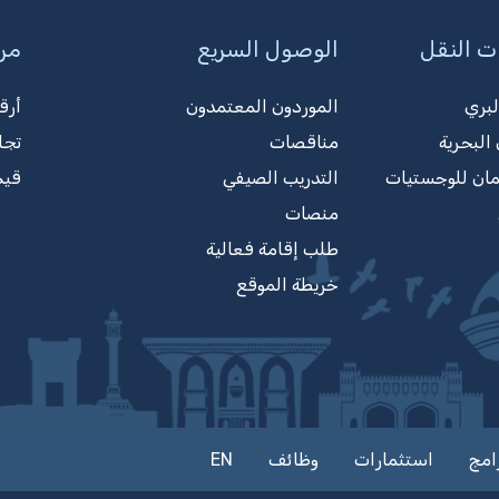
ت النقل
الوصول السريع
مرك
لبري
الموردون المعتمدون
أرق
البحرية
مناقصات
تجا
مان للوجستيات
التدريب الصيفي
قيم
منصات
طلب إقامة فعالية
خريطة الموقع
امج
استثمارات
وظائف
EN