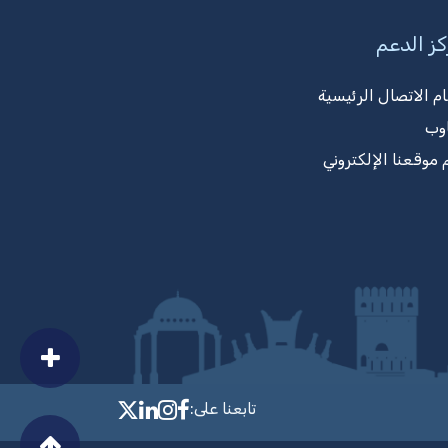
ز الدعم
ام الاتصال الرئيسية
وب
 موقعنا الإلكتروني
تابعنا على:
llow MTCIT on Facebook
MTCIT on LinkedIn
MTCIT on Instagram
MTCIT on X