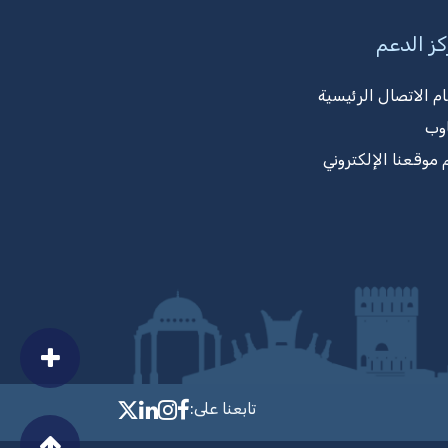
ز الدعم
ام الاتصال الرئيسية
وب
 موقعنا الإلكتروني
تابعنا على:
llow MTCIT on Facebook
MTCIT on LinkedIn
MTCIT on Instagram
MTCIT on X