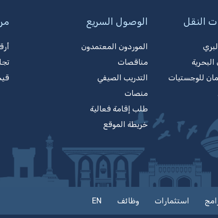
ت النقل
الوصول السريع
مرك
لبري
الموردون المعتمدون
أرق
البحرية
مناقصات
تجا
مان للوجستيات
التدريب الصيفي
قيم
منصات
طلب إقامة فعالية
خريطة الموقع
امج
استثمارات
وظائف
EN