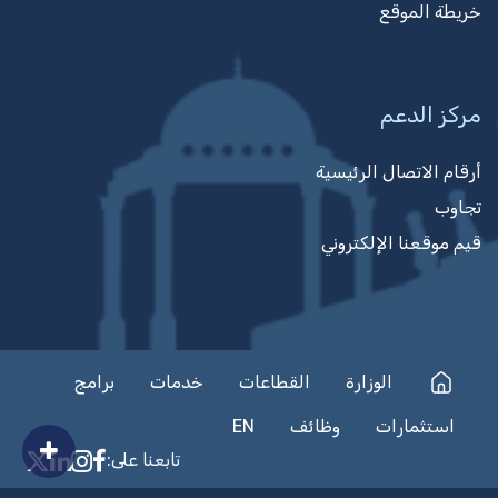
خريطة الموقع
مركز الدعم
أرقام الاتصال الرئيسية
تجاوب
قيم موقعنا الإلكتروني
الوزارة
القطاعات
خدمات
برامج
استثمارات
وظائف
EN
تابعنا على:
on Facebook
nkedIn
nstagram
n X